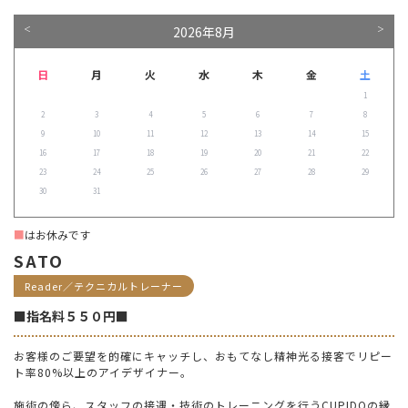
2026年8月
＜
＞
日
月
火
水
木
金
土
1
2
3
4
5
6
7
8
9
10
11
12
13
14
15
16
17
18
19
20
21
22
23
24
25
26
27
28
29
30
31
■
はお休みです
SATO
Reader／テクニカルトレーナー
■指名料５５０円■
お客様のご要望を的確にキャッチし、おもてなし精神光る接客でリピー
ト率80%以上のアイデザイナー。
施術の傍ら、スタッフの接遇・技術のトレーニングを行うCUPIDOの縁