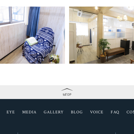
toTOP
EYE
MEDIA
GALLERY
BLOG
VOICE
FAQ
CO