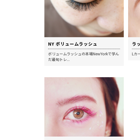
NY ボリュームラッシュ
ラ
ボリュームラッシュの本場NewYorkで学ん
Lカ
だ最旬トレ...